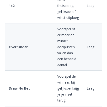
1x2
thuisploeg,
Laag
gelijkspel of
winst uitploeg
Voorspel of
er meer of
minder
Over/Under
doelpunten
Laag
vallen dan
een bepaald
aantal
Voorspel de
winnaar; bij
Draw No Bet
gelijkspel krijg
Laag
je je inzet
terug