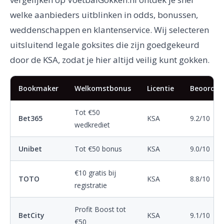
welke aanbieders uitblinken in odds, bonussen,
weddenschappen en klantenservice. Wij selecteren
uitsluitend legale goksites die zijn goedgekeurd
door de KSA, zodat je hier altijd veilig kunt gokken.
Bookmaker
Welkomstbonus
Licentie
Beoordel
Tot €50
Bet365
KSA
9.2/10
wedkrediet
Unibet
Tot €50 bonus
KSA
9.0/10
€10 gratis bij
TOTO
KSA
8.8/10
registratie
Profit Boost tot
BetCity
KSA
9.1/10
€50