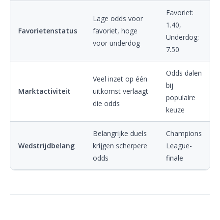
Favoriet:
Lage odds voor
1.40,
Favorietenstatus
favoriet, hoge
Underdog:
voor underdog
7.50
Odds dalen
Veel inzet op één
bij
Marktactiviteit
uitkomst verlaagt
populaire
die odds
keuze
Belangrijke duels
Champions
Wedstrijdbelang
krijgen scherpere
League-
odds
finale