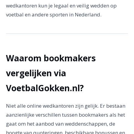
wedkantoren kun je legaal en veilig wedden op
voetbal en andere sporten in Nederland.
Waarom bookmakers
vergelijken via
VoetbalGokken.nl?
Niet alle online wedkantoren zijn gelijk. Er bestaan
aanzienlijke verschillen tussen bookmakers als het
gaat om het aanbod van weddenschappen, de
hoogte van quoteringen, beschikbare bonussen en