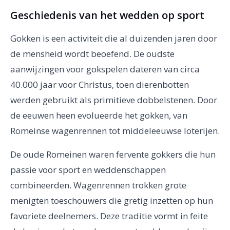
Geschiedenis van het wedden op sport
Gokken is een activiteit die al duizenden jaren door
de mensheid wordt beoefend. De oudste
aanwijzingen voor gokspelen dateren van circa
40.000 jaar voor Christus, toen dierenbotten
werden gebruikt als primitieve dobbelstenen. Door
de eeuwen heen evolueerde het gokken, van
Romeinse wagenrennen tot middeleeuwse loterijen.
De oude Romeinen waren fervente gokkers die hun
passie voor sport en weddenschappen
combineerden. Wagenrennen trokken grote
menigten toeschouwers die gretig inzetten op hun
favoriete deelnemers. Deze traditie vormt in feite