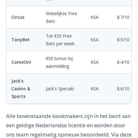
Wekelijkse Free
Circus
KSA
8.7/10
Bets
Tot €35 Free
TonyBet
KSA
8.5/10
Bets per week
€50 bonus bij
ComeOn!
KSA
8.4/10
aanmelding
Jack's
Casino &
Jack's Specials
KSA
8.6/10
Sports
Alle bovenstaande bookmakers zijn in het bezit van
een geldige Nederlandse licentie en worden door
ons team regelmatig opnieuw beoordeeld. Via deze