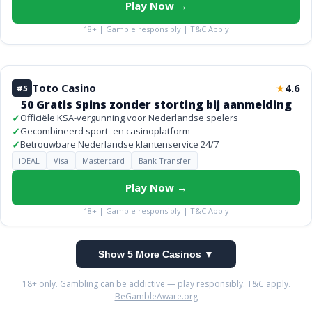
Play Now →
18+ | Gamble responsibly | T&C Apply
Toto Casino
4.6
★
#5
50 Gratis Spins zonder storting bij aanmelding
✓
Officiële KSA-vergunning voor Nederlandse spelers
✓
Gecombineerd sport- en casinoplatform
✓
Betrouwbare Nederlandse klantenservice 24/7
iDEAL
Visa
Mastercard
Bank Transfer
Play Now →
18+ | Gamble responsibly | T&C Apply
Show 5 More Casinos ▼
18+ only. Gambling can be addictive — play responsibly. T&C apply.
BeGambleAware.org