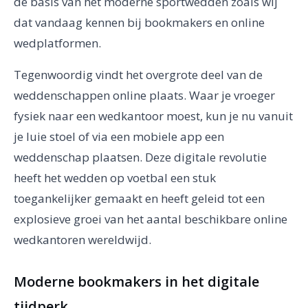
de basis van het moderne sportwedden zoals wij
dat vandaag kennen bij bookmakers en online
wedplatformen.
Tegenwoordig vindt het overgrote deel van de
weddenschappen online plaats. Waar je vroeger
fysiek naar een wedkantoor moest, kun je nu vanuit
je luie stoel of via een mobiele app een
weddenschap plaatsen. Deze digitale revolutie
heeft het wedden op voetbal een stuk
toegankelijker gemaakt en heeft geleid tot een
explosieve groei van het aantal beschikbare online
wedkantoren wereldwijd.
Moderne bookmakers in het digitale
tijdperk