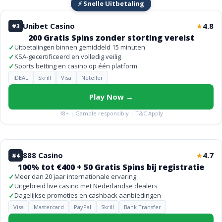
⚡ Snelle Uitbetaling
Unibet Casino
4.8
★
#3
200 Gratis Spins zonder storting vereist
✓
Uitbetalingen binnen gemiddeld 15 minuten
✓
KSA-gecertificeerd en volledig veilig
✓
Sports betting en casino op één platform
iDEAL
Skrill
Visa
Neteller
Play Now →
18+ | Gamble responsibly | T&C Apply
888 Casino
4.7
★
#4
100% tot €400 + 50 Gratis Spins bij registratie
✓
Meer dan 20 jaar internationale ervaring
✓
Uitgebreid live casino met Nederlandse dealers
✓
Dagelijkse promoties en cashback aanbiedingen
Visa
Mastercard
PayPal
Skrill
Bank Transfer