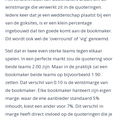
winstmarge die verwerkt zit in de quoteringen.
Iedere keer dat je een weddenschap plaatst bij een
van de goksites, is er een klein percentage
ingebouwd dat ten goede komt aan de bookmaker.
Dit wordt ook wel de 'overround' of 'vig' genoemd.
Stel dat er twee even sterke teams tegen elkaar
spelen. In een perfecte markt zou de quotering voor
beide teams 2.00 zijn. Maar in de praktijk zal een
bookmaker beide teams op bijvoorbeeld 1.90
zetten. Dat verschil van 0.10 is de winstmarge van
de bookmaker. Elke bookmaker hanteert zijn eigen
marge: waar de ene aanbieder standaard 5%
inhoudt, kiest een ander voor 7%. Dit verschil in
marge heeft direct invloed op de quoteringen die je