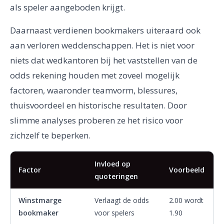
als speler aangeboden krijgt.
Daarnaast verdienen bookmakers uiteraard ook
aan verloren weddenschappen. Het is niet voor
niets dat wedkantoren bij het vaststellen van de
odds rekening houden met zoveel mogelijk
factoren, waaronder teamvorm, blessures,
thuisvoordeel en historische resultaten. Door
slimme analyses proberen ze het risico voor
zichzelf te beperken.
Invloed op
Factor
Voorbeeld
quoteringen
Winstmarge
Verlaagt de odds
2.00 wordt
bookmaker
voor spelers
1.90